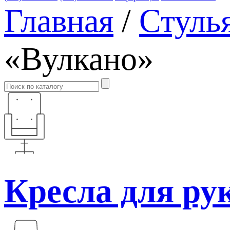
Главная
/
Стуль
«Вулкано»
Кресла для ру