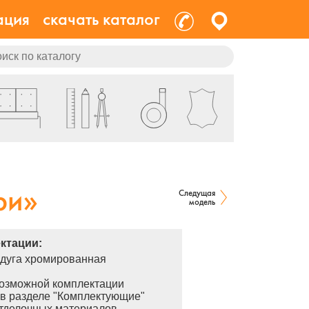
ация
скачать каталог
ри»
Следущая
модель
ктации:
дуга хромированная
озможной комплектации
в разделе "Комплектующие"
тделочных материалов