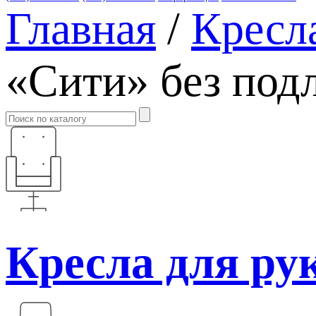
Главная
/
Кресл
«Сити» без под
Кресла для ру