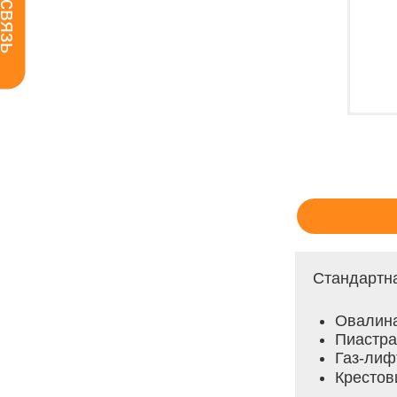
Стандартна
О
валина
П
иастра
Газ-лиф
Крестов