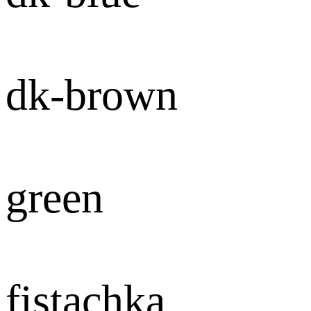
dk-brown
green
fistachka