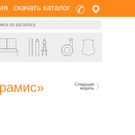
ия
скачать каталог
Арамис»
Следущая
модель